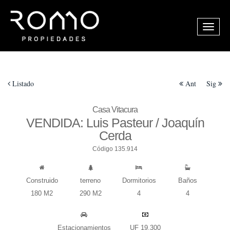
Listado
Ant
Sig
Casa Vitacura
VENDIDA: Luis Pasteur / Joaquín
Cerda
Código 135.914
Construido
terreno
Dormitorios
Baños
180 M2
290 M2
4
4
Estacionamientos
UF 19.300