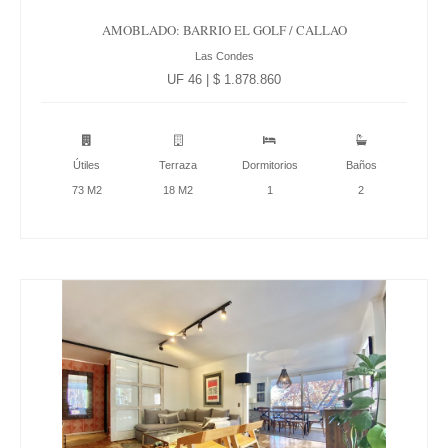
AMOBLADO: BARRIO EL GOLF / CALLAO
Las Condes
UF 46 | $ 1.878.860
Útiles
Terraza
Dormitorios
Baños
73 M2
18 M2
1
2