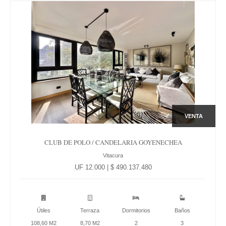
VENTA
CLUB DE POLO / CANDELARIA GOYENECHEA
Vitacura
UF 12.000 | $ 490.137.480
Útiles
Terraza
Dormitorios
Baños
108,60 M2
8,70 M2
2
3