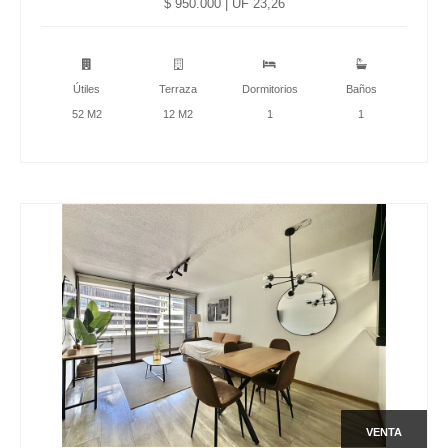
$ 950.000 | UF 23,26
Útiles
Terraza
Dormitorios
Baños
52 M2
12 M2
1
1
VENTA