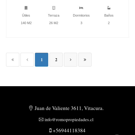
Útiles
Terraza
Dormitorios
Baños
140 M2
26 M2
3
2
1
2
Juan de Valiente 3611, Vitacura.
info@romopropiedades.cl
+56944118384