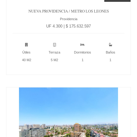
NUEVA PROVIDENCIA / METRO LOS LEONES
Providencia
UF 4.300 | $ 175.632.597
Útiles
Terraza
Dormitorios
Baños
40 M2
5 M2
1
1