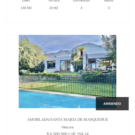
Útiles
Terraza
Dormitorios
Baños
140 M2
10 M2
3
3
ARRIENDO
AMOBLADA/SANTA MARÍA DE MANQUEHUE
Vitacura
$ 6.500.000 | UF 159,14