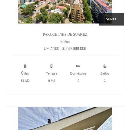
VENTA
PARQUE INES DE SUAREZ
Ñuñoa
UF 7.100 | $ 289.998.009
Útiles
Terraza
Dormitorios
Baños
51 M2
9 M2
2
2