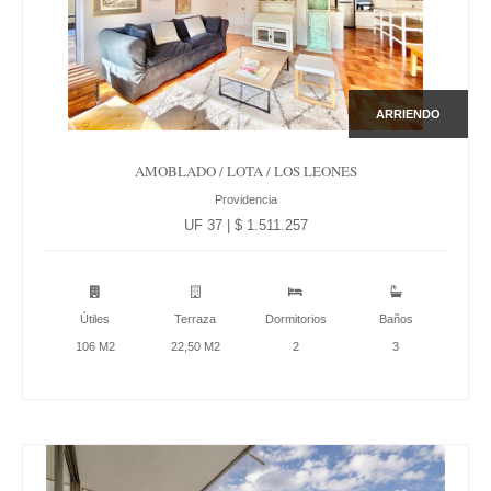
ARRIENDO
AMOBLADO / LOTA / LOS LEONES
Providencia
UF 37 | $ 1.511.257
Útiles
Terraza
Dormitorios
Baños
106 M2
22,50 M2
2
3